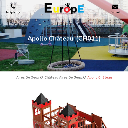
Téléphone
E-mail
AIRES DE JEUX
Apollo Château
(CH011)
MAISONS EN BOIS
MOBILIERS URBAINS
Aires De Jeux
Château Aires De Jeux
Apollo Château
SKATEPARKS
TERRAINS DE SPORT
REFERENCES