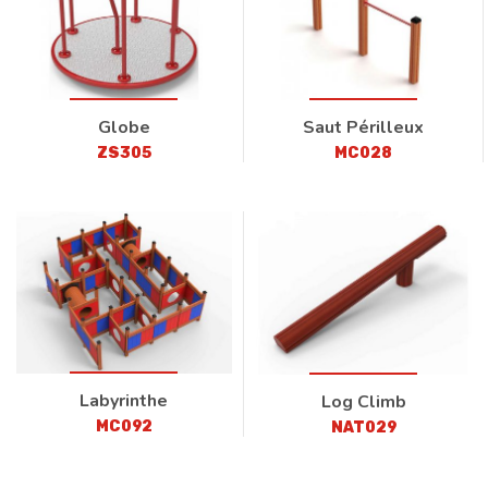
Globe
Saut Périlleux
ZS305
MC028
Labyrinthe
Log Climb
MC092
NAT029