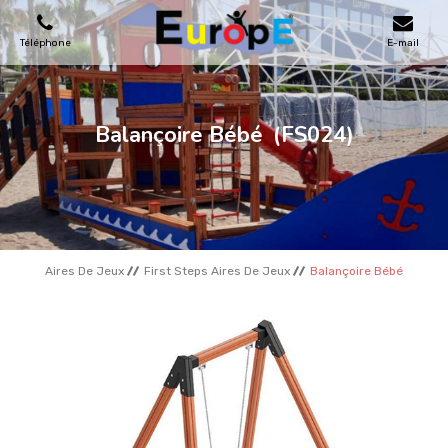
Téléphone
E-mail
AIRES DE JEUX
Balançoire Bébé
(FS024)
MAISONS EN BOIS
MOBILIERS URBAINS
Aires De Jeux
First Steps Aires De Jeux
Balançoire Bébé
SKATEPARKS
TERRAINS DE SPORT
REFERENCES