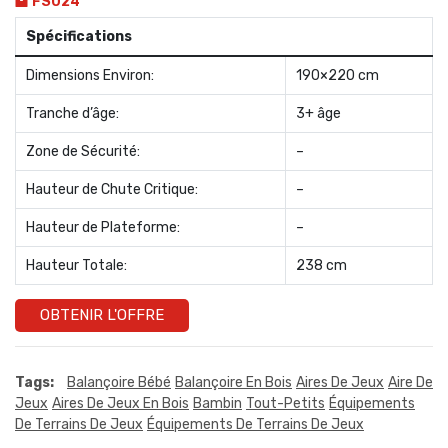
FS024
Spécifications
Dimensions Environ:
190×220 cm
Tranche d’âge:
3+ âge
Zone de Sécurité:
–
Hauteur de Chute Critique:
–
Hauteur de Plateforme:
–
Hauteur Totale:
238 cm
OBTENIR L'OFFRE
Tags:
Balançoire Bébé
Balançoire En Bois
Aires De Jeux
Aire De
Jeux
Aires De Jeux En Bois
Bambin
Tout-Petits
Équipements
De Terrains De Jeux
Équipements De Terrains De Jeux