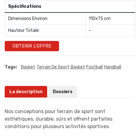
Spécifications
Dimensions Environ:
110×75 cm
Hauteur Totale:
–
OBTENIR L'OFFRE
Tags:
Basket
Terrain De Sport
Basket
Football
Handball
La description
Dossiers
Nos conceptions pour terrain de sport sont
esthétiques, durable, sûrs et offrent parfaites
conditions pour plusieurs activités sportives.