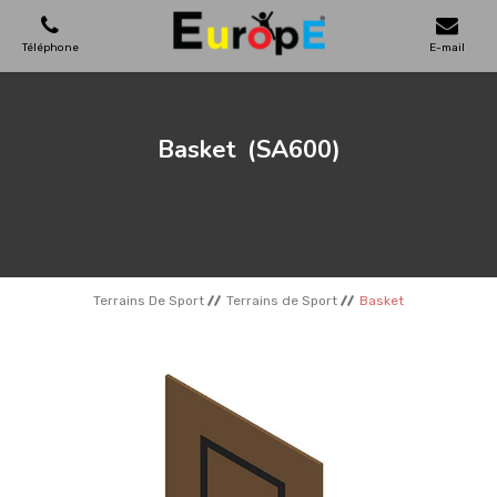
Téléphone
E-mail
AIRES DE JEUX
Basket
(SA600)
MAISONS EN BOIS
MOBILIERS URBAINS
Terrains De Sport
Terrains de Sport
Basket
SKATEPARKS
TERRAINS DE SPORT
REFERENCES