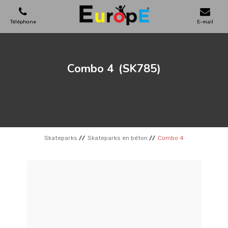
Téléphone
E-mail
AIRES DE JEUX
Combo 4
(SK785)
MAISONS EN BOIS
MOBILIERS URBAINS
Skateparks
Skateparks en béton
Combo 4
SKATEPARKS
TERRAINS DE SPORT
REFERENCES