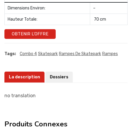
Dimensions Environ:
–
Hauteur Totale:
70 cm
OBTENIR L'OFFRE
Tags:
Combo 4
Skatepark
Rampes De Skatepark
Rampes
La description
Dossiers
no translation
Produits Connexes