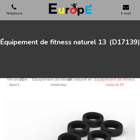
Téléphone
E-mail
AIRES DE JEUX
Équipement de fitness naturel 13
(D17139)
MAISONS EN BOIS
MOBILIERS URBAINS
Terrains De
Equipement de fitness naturel en
Équipement de fitness
Sport
extérieur
naturel 13
SKATEPARKS
TERRAINS DE SPORT
REFERENCES