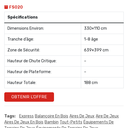
FS020
Spécifications
Dimensions Environ:
330×110 cm
Tranche d’âge:
1-8 âge
Zone de Sécurité:
639×399 cm
Hauteur de Chute Critique:
–
Hauteur de Plateforme:
–
Hauteur Totale:
188 cm
OBTENIR L'OFFRE
Tags:
Express
Balançoire En Bois
Aires De Jeux
Aire De Jeux
Aires De Jeux En Bois
Bambin
Tout-Petits
Équipements De