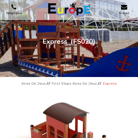
Téléphone
E-mail
AIRES DE JEUX
Express
(FS020)
MAISONS EN BOIS
MOBILIERS URBAINS
Aires De Jeux
First Steps Aires De Jeux
Express
SKATEPARKS
TERRAINS DE SPORT
REFERENCES