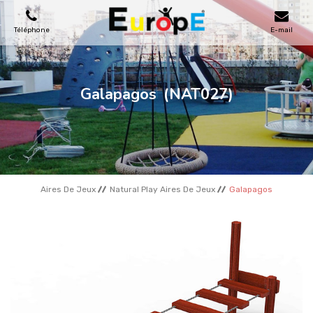
Téléphone
E-mail
AIRES DE JEUX
Galapagos
(NAT027)
MAISONS EN BOIS
MOBILIERS URBAINS
Aires De Jeux
Natural Play Aires De Jeux
Galapagos
SKATEPARKS
TERRAINS DE SPORT
REFERENCES