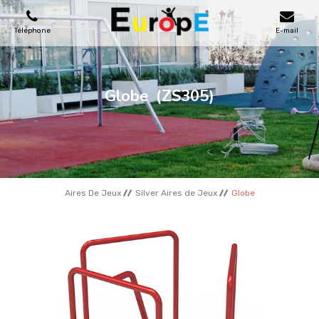
Téléphone
E-mail
AIRES DE JEUX
Globe
(ZS305)
MAISONS EN BOIS
MOBILIERS URBAINS
Aires De Jeux
Silver Aires de Jeux
Globe
SKATEPARKS
TERRAINS DE SPORT
REFERENCES