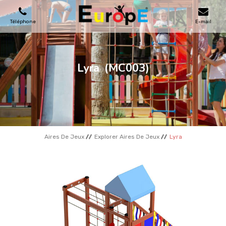
Téléphone
E-mail
AIRES DE JEUX
Lyra
(MC003)
MAISONS EN BOIS
MOBILIERS URBAINS
Aires De Jeux
Explorer Aires De Jeux
Lyra
SKATEPARKS
TERRAINS DE SPORT
REFERENCES