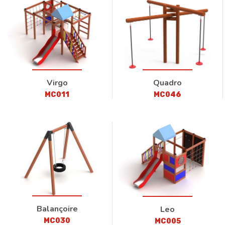
Virgo
Quadro
MC011
MC046
Balançoire
Leo
MC030
MC005