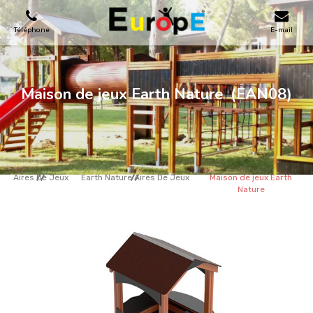
Téléphone
E-mail
AIRES DE JEUX
Maison de jeux Earth Nature
(EAN08)
MAISONS EN BOIS
MOBILIERS URBAINS
Aires De Jeux
Earth Nature Aires De Jeux
Maison de jeux Earth
Nature
SKATEPARKS
TERRAINS DE SPORT
REFERENCES