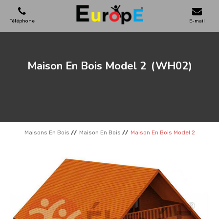
Téléphone
E-mail
AIRES DE JEUX
Maison En Bois Model 2
(WH02)
MAISONS EN BOIS
MOBILIERS URBAINS
Maisons En Bois
Maison En Bois
Maison En Bois Model 2
SKATEPARKS
TERRAINS DE SPORT
REFERENCES