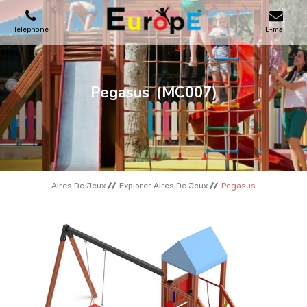
Téléphone
E-mail
AIRES DE JEUX
Pegasus
(MC007)
MAISONS EN BOIS
MOBILIERS URBAINS
Aires De Jeux
Explorer Aires De Jeux
Pegasus
SKATEPARKS
TERRAINS DE SPORT
REFERENCES