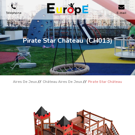
Téléphone
E-mail
AIRES DE JEUX
Pirate Star Château
(CH013)
MAISONS EN BOIS
MOBILIERS URBAINS
Aires De Jeux
Château Aires De Jeux
Pirate Star Château
SKATEPARKS
TERRAINS DE SPORT
REFERENCES