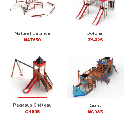
Naturel Balance
Dolphin
NAT650
ZS425
Pegasus Château
Giant
CH005
MC083