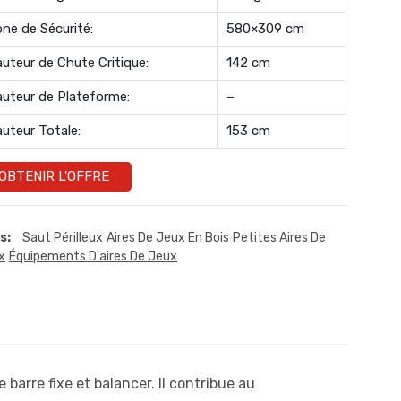
ne de Sécurité:
580×309 cm
uteur de Chute Critique:
142 cm
uteur de Plateforme:
–
uteur Totale:
153 cm
OBTENIR L'OFFRE
s:
Saut Périlleux
Aires De Jeux En Bois
Petites Aires De
x
Équipements D'aires De Jeux
barre fixe et balancer. Il contribue au