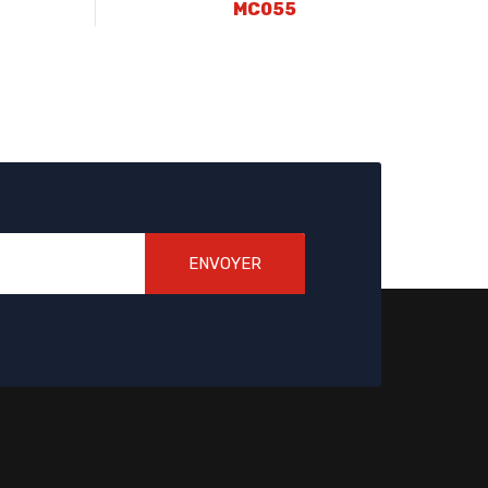
MC055
ENVOYER