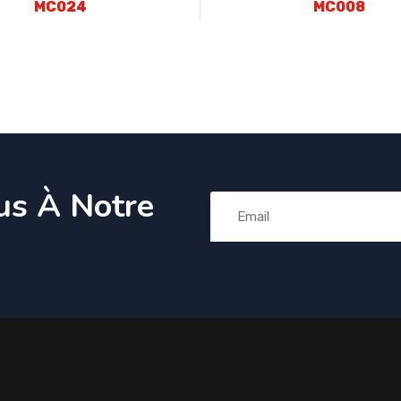
MC024
MC008
us À Notre