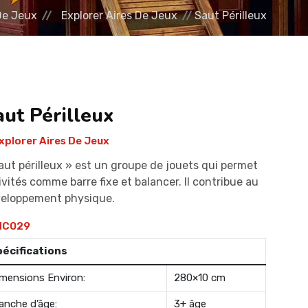
De Jeux
Explorer Aires De Jeux
Saut Périlleux
aut Périlleux
xplorer Aires De Jeux
aut périlleux » est un groupe de jouets qui permet
ivités comme barre fixe et balancer. Il contribue au
eloppement physique.
C029
pécifications
mensions Environ:
280×10 cm
anche d’âge:
3+ âge