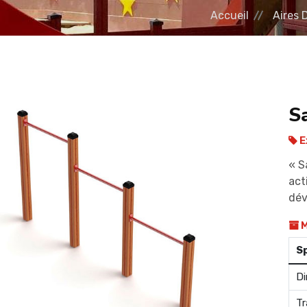
Accueil
Aires 
S
E
« S
act
dév
M
S
Di
Tr