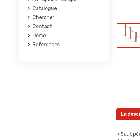
Catalogue
Chercher
Contact
Home
References
La desc
« Saut pér