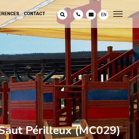
ERENCES
CONTACT
EN
Saut Périlleux
(MC029)