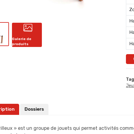
Zo
Ha
Ha
Galerie de
Ha
produits
Tag
Jeu
ription
Dossiers
illeux » est un groupe de jouets qui permet activités comme 