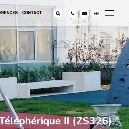
ERENCES
CONTACT
EN
 Téléphérique II
(ZS326)