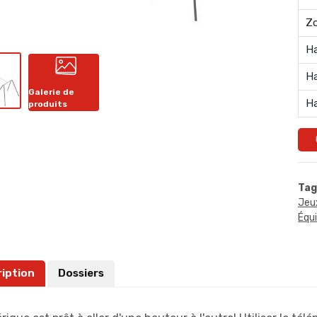
Zo
Ha
Ha
Galerie de
Ha
produits
Tag
Jeu
Équ
ription
Dossiers