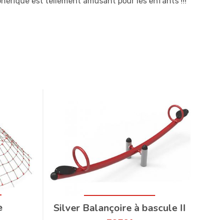
léphérique est tellement amusant pour les enfants !!!
e
Silver Balançoire à bascule II