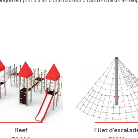
rique est prêt à aller d'une hauteur à l'autre! Utiliser le té
Reef
Filet d’escalad