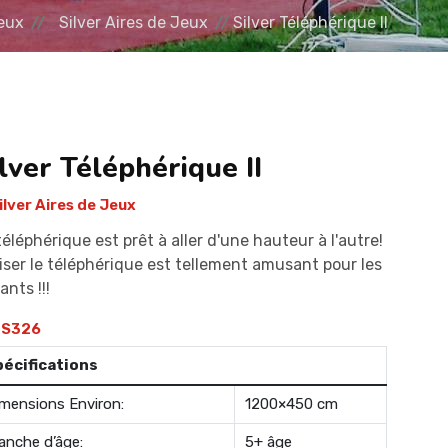
eux
Silver Aires de Jeux
Silver Téléphérique II
lver Téléphérique II
ilver Aires de Jeux
téléphérique est prêt à aller d'une hauteur à l'autre!
liser le téléphérique est tellement amusant pour les
ants !!!
S326
pécifications
mensions Environ:
1200×450 cm
anche d’âge:
5+ âge