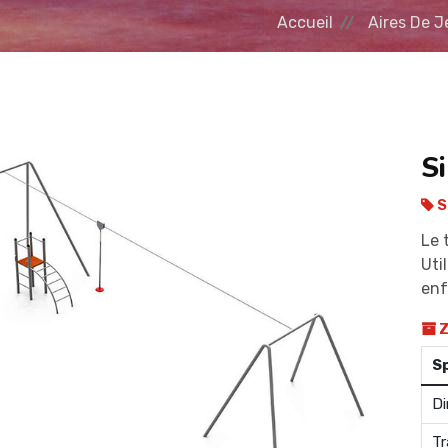
Accueil
Aires De J
Si
S
Le 
Uti
enf
Z
S
Di
Tr