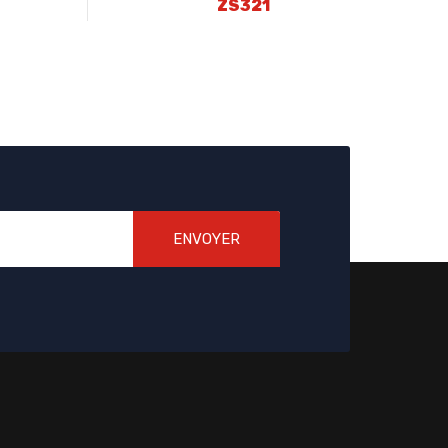
ZS321
ENVOYER