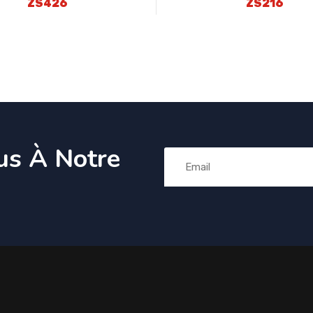
ZS426
ZS216
us À Notre