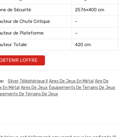
ne de Sécurité:
2576×400 cm
uteur de Chute Critique:
–
uteur de Plateforme:
–
uteur Totale:
420 cm
OBTENIR L'OFFRE
s:
Silver Téléphérique II
Aires De Jeux En Métal
Aire De
x En Métal
Aires De Jeux
Équipements De Terrains De Jeux
ipements De Terrains De Jeux