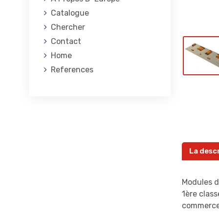
Catalogue
Chercher
Contact
Home
References
La desc
Modules d
1ère class
commercer 