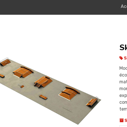
Ac
S
S
Mod
éco
mat
mon
exp
com
tem
S