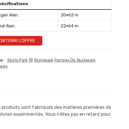
pécifications
gari Alan:
20×62 m
eal Alan:
22×64 m
OBTENIR L'OFFRE
s:
Skate Park 18
Skatepark
Rampes De Skatepark
pes
 produits sont fabriqués des matières premières de
alistes expérimentés. Vous n’êtes pas en retard pour