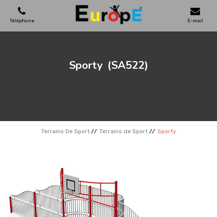
Téléphone
E-mail
AIRES DE JEUX
Sporty
(SA522)
MAISONS EN BOIS
MOBILIERS URBAINS
Terrains De Sport
Terrains de Sport
Sporty
SKATEPARKS
TERRAINS DE SPORT
REFERENCES