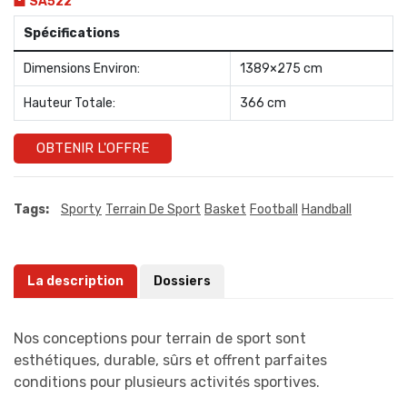
SA522
Spécifications
Dimensions Environ:
1389×275 cm
Hauteur Totale:
366 cm
OBTENIR L'OFFRE
Tags:
Sporty
Terrain De Sport
Basket
Football
Handball
La description
Dossiers
Nos conceptions pour terrain de sport sont
esthétiques, durable, sûrs et offrent parfaites
conditions pour plusieurs activités sportives.