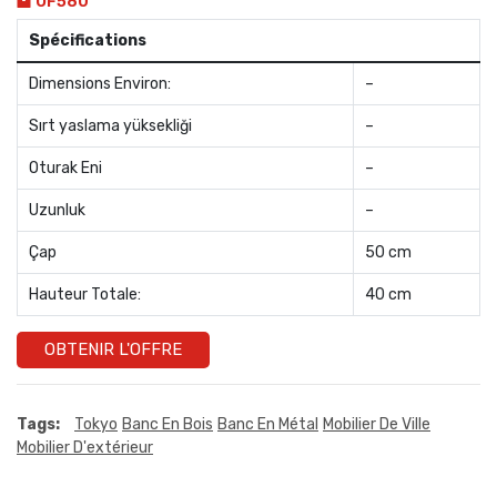
OF580
Spécifications
Dimensions Environ:
–
Sırt yaslama yüksekliği
–
Oturak Eni
–
Uzunluk
–
Çap
50 cm
Hauteur Totale:
40 cm
OBTENIR L'OFFRE
Tags:
Tokyo
Banc En Bois
Banc En Métal
Mobilier De Ville
Mobilier D'extérieur