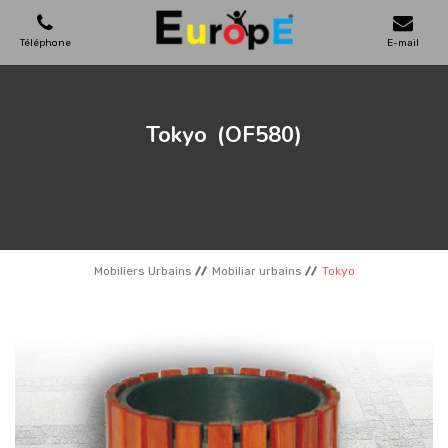
Téléphone
E-mail
AIRES DE JEUX
Tokyo
(OF580)
MAISONS EN BOIS
MOBILIERS URBAINS
Mobiliers Urbains
Mobiliar urbains
Tokyo
SKATEPARKS
TERRAINS DE SPORT
REFERENCES