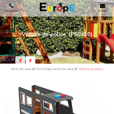
Téléphone
E-mail
AIRES DE JEUX
Voiture de police
(FS0410)
MAISONS EN BOIS
MOBILIERS URBAINS
Aires De Jeux
First Steps Aires De Jeux
Voiture de police
SKATEPARKS
TERRAINS DE SPORT
REFERENCES