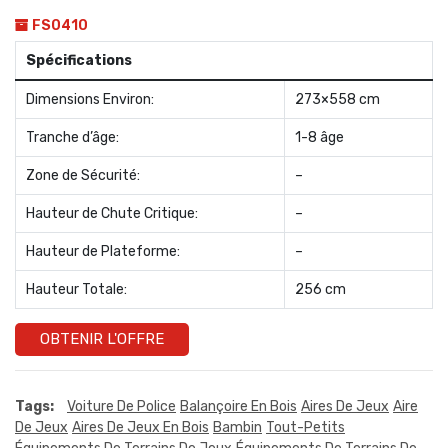
FS0410
Spécifications
Dimensions Environ:
273×558 cm
Tranche d’âge:
1-8 âge
Zone de Sécurité:
–
Hauteur de Chute Critique:
–
Hauteur de Plateforme:
–
Hauteur Totale:
256 cm
OBTENIR L'OFFRE
Tags:
Voiture De Police
Balançoire En Bois
Aires De Jeux
Aire
De Jeux
Aires De Jeux En Bois
Bambin
Tout-Petits