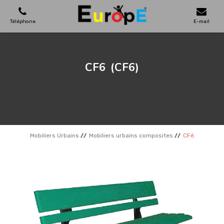
Téléphone
E-mail
AIRES DE JEUX
CF6
(CF6)
MAISONS EN BOIS
MOBILIERS URBAINS
Mobiliers Urbains
Mobiliers urbains composites
CF6
SKATEPARKS
TERRAINS DE SPORT
REFERENCES