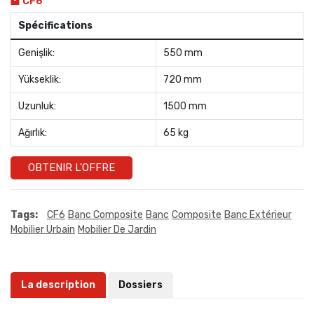
CF6
Spécifications
Genişlik:
550 mm
Yükseklik:
720 mm
Uzunluk:
1500 mm
Ağırlık:
65 kg
OBTENIR L'OFFRE
Tags:
CF6
Banc Composite
Banc
Composite
Banc Extérieur
Mobilier Urbain
Mobilier De Jardin
La description
Dossiers