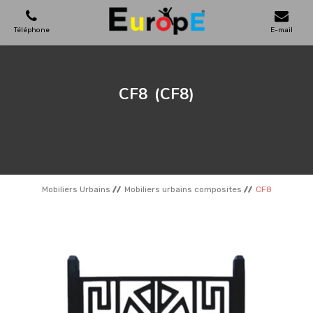
Téléphone
E-mail
AIRES DE JEUX
CF8
(CF8)
MAISONS EN BOIS
MOBILIERS URBAINS
Mobiliers Urbains
Mobiliers urbains composites
CF8
SKATEPARKS
TERRAINS DE SPORT
REFERENCES