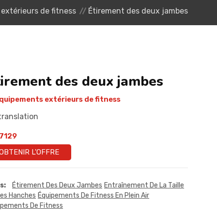
extérieurs de fitness
Étirement des deux jambes
tirement des deux jambes
quipements extérieurs de fitness
translation
7129
OBTENIR L'OFFRE
s:
Étirement Des Deux Jambes
Entraînement De La Taille
Des Hanches
Équipements De Fitness En Plein Air
ipements De Fitness