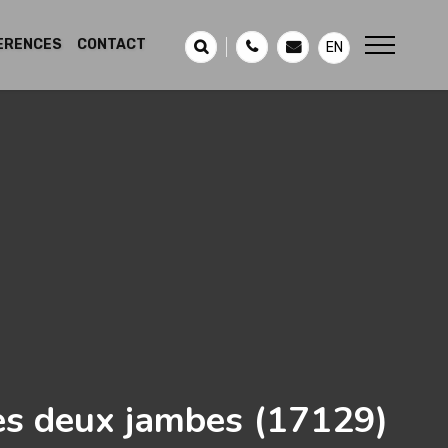
ERENCES
CONTACT
EN
es deux jambes
(17129)