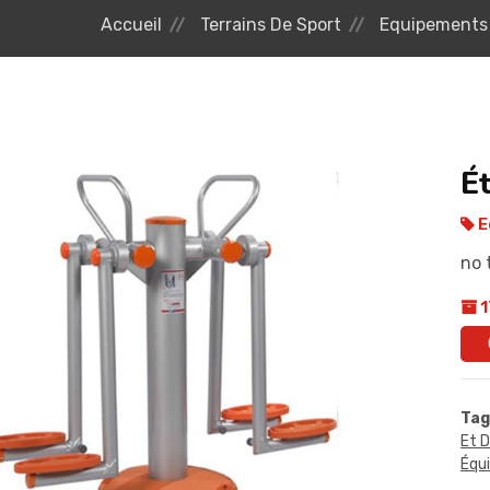
Accueil
Terrains De Sport
Equipements 
É
E
no 
1
Tag
Et 
Équ