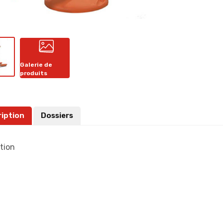
Galerie de
produits
ription
Dossiers
tion