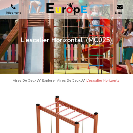
Téléphone
E-mail
AIRES DE JEUX
L’escalier Horizontal
(MC025)
MAISONS EN BOIS
MOBILIERS URBAINS
Aires De Jeux
Explorer Aires De Jeux
L’escalier Horizontal
SKATEPARKS
TERRAINS DE SPORT
REFERENCES