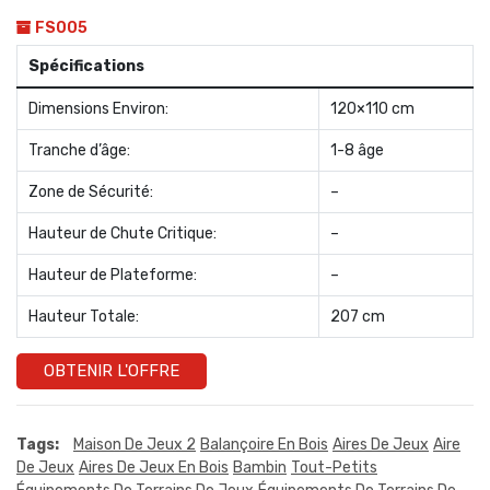
FS005
Spécifications
Dimensions Environ:
120×110 cm
Tranche d’âge:
1-8 âge
Zone de Sécurité:
–
Hauteur de Chute Critique:
–
Hauteur de Plateforme:
–
Hauteur Totale:
207 cm
OBTENIR L'OFFRE
Tags:
Maison De Jeux 2
Balançoire En Bois
Aires De Jeux
Aire
De Jeux
Aires De Jeux En Bois
Bambin
Tout-Petits