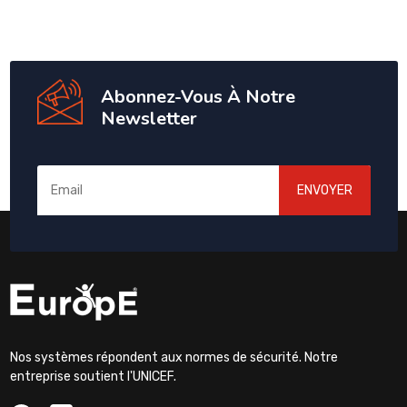
Abonnez-Vous À Notre
Newsletter
ENVOYER
Nos systèmes répondent aux normes de sécurité. Notre
entreprise soutient l'UNICEF.