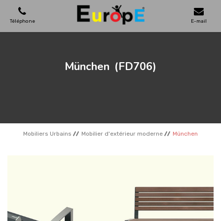
Téléphone
E-mail
AIRES DE JEUX
München
(FD706)
MAISONS EN BOIS
MOBILIERS URBAINS
Mobiliers Urbains
Mobilier d'extérieur moderne
München
SKATEPARKS
TERRAINS DE SPORT
REFERENCES