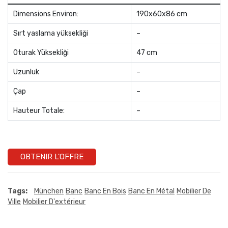
Dimensions Environ:
190x60x86 cm
Sırt yaslama yüksekliği
–
Oturak Yüksekliği
47 cm
Uzunluk
–
Çap
–
Hauteur Totale:
–
OBTENIR L'OFFRE
Tags:
München
Banc
Banc En Bois
Banc En Métal
Mobilier De
Ville
Mobilier D'extérieur