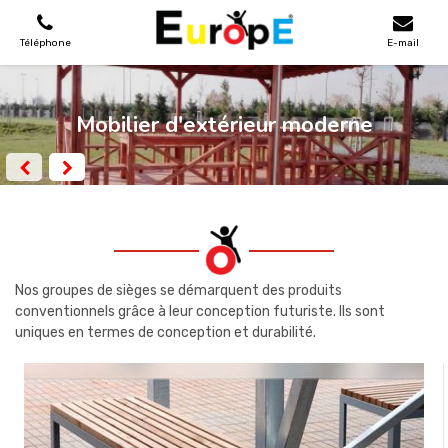
Téléphone
E-mail
AIRES DE JEUX
Mobilier d'extérieur moderne
MAISONS EN BOIS
MOBILIERS URBAINS
SKATEPARKS
Nos groupes de sièges se démarquent des produits
conventionnels grâce à leur conception futuriste. Ils sont
uniques en termes de conception et durabilité.
TERRAINS DE SPORT
REFERENCES