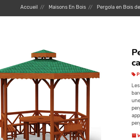
Accueil
Maisons En Bois
Pergola en Bois d
P
c
P
Les
bar
une
per
app
per
W