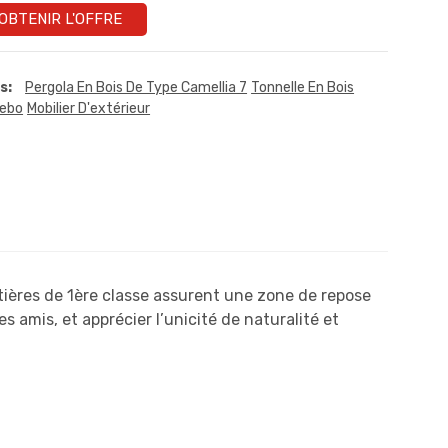
OBTENIR L'OFFRE
s:
Pergola En Bois De Type Camellia 7
Tonnelle En Bois
ebo
Mobilier D'extérieur
atières de 1ère classe assurent une zone de repose
s amis, et apprécier l’unicité de naturalité et