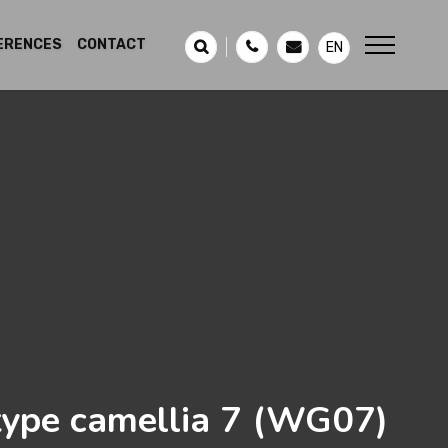
ERENCES
CONTACT
EN
type camellia 7
(WG07)