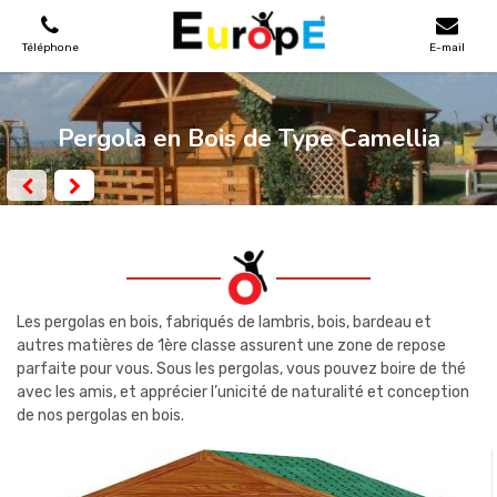
Téléphone
E-mail
AIRES DE JEUX
Pergola en Bois de Type Camellia
MAISONS EN BOIS
MOBILIERS URBAINS
SKATEPARKS
Les pergolas en bois, fabriqués de lambris, bois, bardeau et
autres matières de 1ère classe assurent une zone de repose
parfaite pour vous. Sous les pergolas, vous pouvez boire de thé
TERRAINS DE SPORT
avec les amis, et apprécier l’unicité de naturalité et conception
de nos pergolas en bois.
REFERENCES