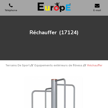
Téléphone
E-mail
AIRES DE JEUX
Réchauffer
(17124)
MAISONS EN BOIS
MOBILIERS URBAINS
Terrains De Sport
Equipements extérieurs de fitness
Réchauffer
SKATEPARKS
TERRAINS DE SPORT
REFERENCES