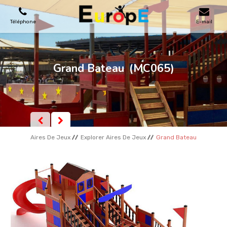
Téléphone
E-mail
AIRES DE JEUX
Grand Bateau
(MC065)
MAISONS EN BOIS
MOBILIERS URBAINS
Aires De Jeux
Explorer Aires De Jeux
Grand Bateau
SKATEPARKS
TERRAINS DE SPORT
REFERENCES