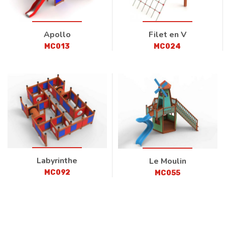
Apollo
Filet en V
MC013
MC024
Labyrinthe
Le Moulin
MC092
MC055